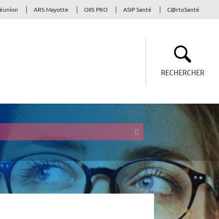
Réunion
ARS Mayotte
OIIS PRO
ASIP Santé
C@rtoSanté
RECHERCHER