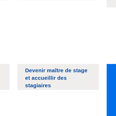
Devenir maître de stage
et accueillir des
stagiaires