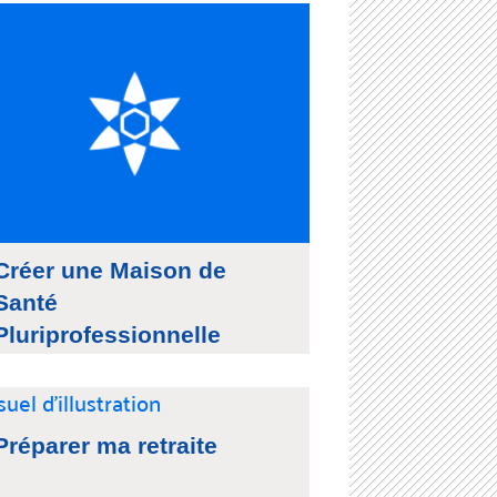
Créer une Maison de
Santé
Pluriprofessionnelle
Préparer ma retraite