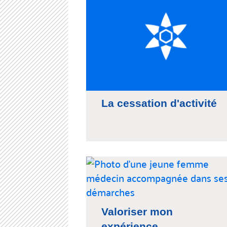
La cessation d'activité
Valoriser mon
expérience