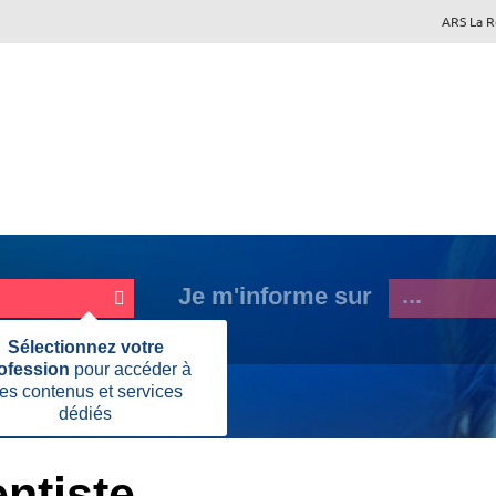
ARS La 
Je m'informe sur
Fermer
Sélectionnez votre
cette
ofession
pour accéder à
information
es contenus et services
dédiés
ntiste