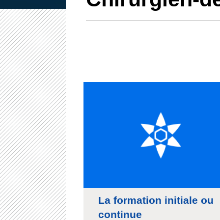
La formation initiale ou
continue