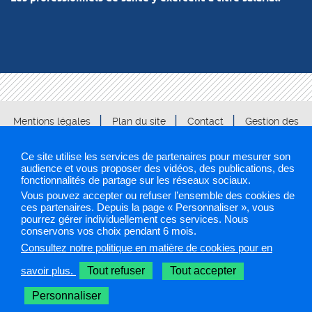
Mentions légales
Plan du site
Contact
Gestion des
cookies
Ce site utilise les services de partenaires pour mesurer son
audience et vous proposer des vidéos, des publications, des
ARS 2019
fonctionnalités de partage sur les réseaux sociaux.
Vous pouvez accepter ou refuser l’ensemble des cookies de
Sélectionnez une région pour accéder à votre site PAPS
ces partenaires. Depuis la page « Personnaliser », vous
pourrez gérer individuellement ces services. Nous
conservons vos choix pendant 6 mois.
Les sites PAPS
Consultez notre politique en matière de cookies pour en
savoir plus.
Tout refuser
Tout accepter
Personnaliser