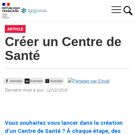
Aller
Aller
Aller
à
au
au
Ouvrir
la
menu
contenu
RE
le
recherche
principal,
menu
ARTICLE
principal
Créer un Centre de
Santé
Autoriser
Autoriser
Autoriser
Dernière mise à jour :
12/12/2019
Vous souhaitez vous lancer dans la création
d’un Centre de Santé ? À chaque étape, des