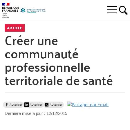
Aller
Aller
Aller
à
au
au
Ouvrir
la
menu
contenu
RE
le
recherche
principal,
menu
ARTICLE
principal
Créer une
communauté
professionnelle
territoriale de santé
Autoriser
Autoriser
Autoriser
Dernière mise à jour :
12/12/2019