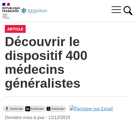
Aller
Aller
Aller
à
au
au
Ouvrir
la
menu
contenu
RE
le
recherche
principal,
menu
ARTICLE
principal
Découvrir le
dispositif 400
médecins
généralistes
Autoriser
Autoriser
Autoriser
Dernière mise à jour :
12/12/2019