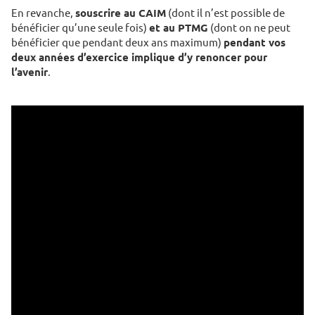
En revanche,
souscrire au CAIM
(dont il n’est possible de
bénéficier qu’une seule fois)
et au PTMG
(dont on ne peut
bénéficier que pendant deux ans maximum)
pendant vos
deux années d’exercice implique d’y renoncer pour
l’avenir
.