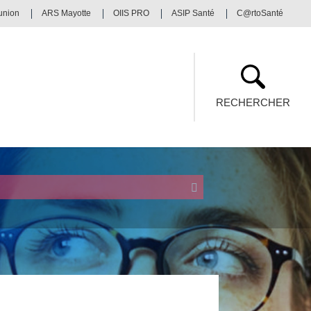
union
ARS Mayotte
OIIS PRO
ASIP Santé
C@rtoSanté
RECHERCHER