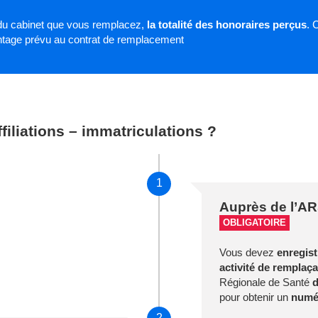
u cabinet que vous remplacez,
la totalité des honoraires perçus
. 
entage prévu au contrat de remplacement
ffiliations – immatriculations ?
1
Auprès de l’A
OBLIGATOIRE
Vous devez
enregist
activité de remplaç
Régionale de Santé
d
pour obtenir un
numé
2