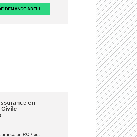
E DEMANDE ADELI
assurance en
Civile
e
assurance en RCP est