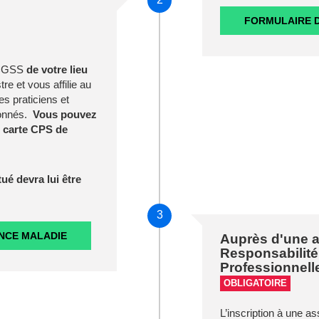
FORMULAIRE D
 CGSS
de votre lieu
re et vous affilie au
s praticiens et
ionnés.
Vous pouvez
e carte CPS de
é devra lui être
3
NCE MALADIE
Auprès d'une 
Responsabilité 
Professionnell
OBLIGATOIRE
L’inscription à une 