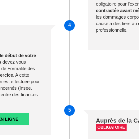
obligatoire pour l’exer
contractée avant m
les dommages corpore
causé à des tiers au 
4
professionnelle.
le début de votre
s devez vous
 de Formalité des
xercice
. A cette
n est effectuée pour
ncernés (Insee,
entre des finances
5
N LIGNE
Auprès de la
OBLIGATOIRE