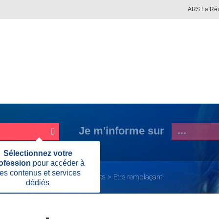
ARS La Ré
Je m'informe sur
Fermer
Sélectionnez votre
cette
ofession
pour accéder à
information
es contenus et services
ent
Effectuer des remplacements
Etre remplaçant
dédiés
Page
actuelle: