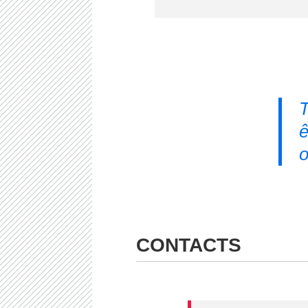
T
ê
o
CONTACTS