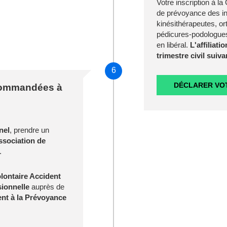
Votre inscription à l
de prévoyance des in
kinésithérapeutes, or
pédicures-podologues
en libéral.
L'affiliati
trimestre civil suiva
6
DÉCLARER VOT
ecommandées à
nel
, prendre un
sociation de
.
lontaire Accident
sionnelle
auprès de
nt à la Prévoyance