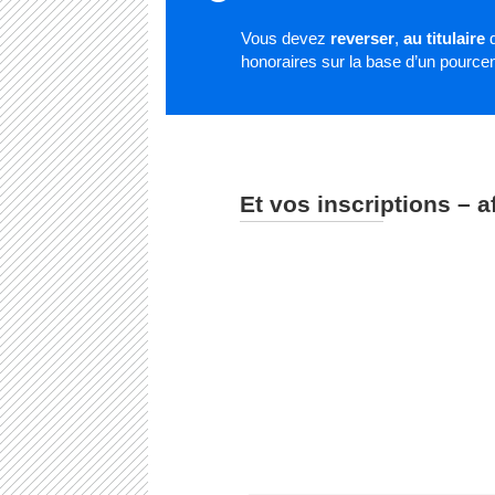
Vous devez
reverser
,
au titulaire
d
honoraires sur la base d’un pourc
Et vos inscriptions – a