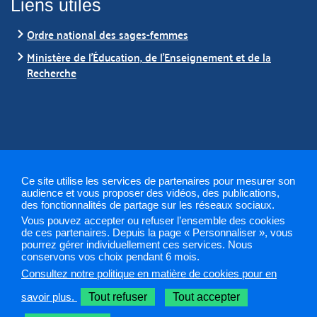
Liens utiles
Ordre national des sages-femmes
Ministère de l'Éducation, de l'Enseignement et de la
Recherche
Ce site utilise les services de partenaires pour mesurer son
audience et vous proposer des vidéos, des publications,
des fonctionnalités de partage sur les réseaux sociaux.
Mentions légales
Plan du site
Contact
Gestion des
Vous pouvez accepter ou refuser l’ensemble des cookies
cookies
de ces partenaires. Depuis la page « Personnaliser », vous
pourrez gérer individuellement ces services. Nous
conservons vos choix pendant 6 mois.
ARS 2019
Consultez notre politique en matière de cookies pour en
Sélectionnez une région pour accéder à votre site PAPS
savoir plus.
Tout refuser
Tout accepter