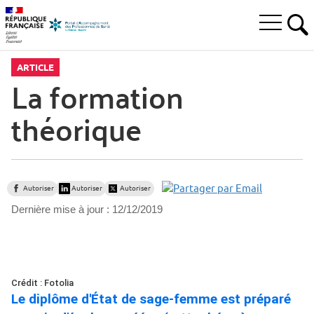
Aller
Aller
Aller
à
au
au
Ouvrir
la
menu
contenu
RE
le
recherche
principal,
menu
ARTICLE
principal
La formation
théorique
Autoriser
Autoriser
Autoriser
Dernière mise à jour :
12/12/2019
Crédit : Fotolia
Le diplôme d'État de sage-femme est préparé