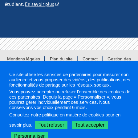
étudiant.
En savoir plus
Mentions légales
Plan du site
Contact
Gestion des
cookies
Ce site utilise les services de partenaires pour mesurer son
audience et vous proposer des vidéos, des publications, des
ARS 2019
fonctionnalités de partage sur les réseaux sociaux.
Vous pouvez accepter ou refuser l’ensemble des cookies de
Sélectionnez une région pour accéder à votre site PAPS
ces partenaires. Depuis la page « Personnaliser », vous
pourrez gérer individuellement ces services. Nous
conservons vos choix pendant 6 mois.
Les sites PAPS
Consultez notre politique en matière de cookies pour en
savoir plus.
Tout refuser
Tout accepter
Personnaliser