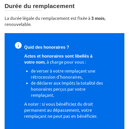
Durée du remplacement
La durée légale du remplacement est fixée à
3 mois
,
renouvelable.
Quid des honoraires ?
Actes et honoraires sont libellés à
votre nom
, à charge pour vous :
de verser à votre remplaçant une
rétrocession d'honoraires,
de déclarer aux impôts la totalité des
honoraires perçus par votre
remplaçant.
A noter : si vous bénéficiez du droit
permanent au dépassement, votre
remplaçant ne peut pas en bénéficier.