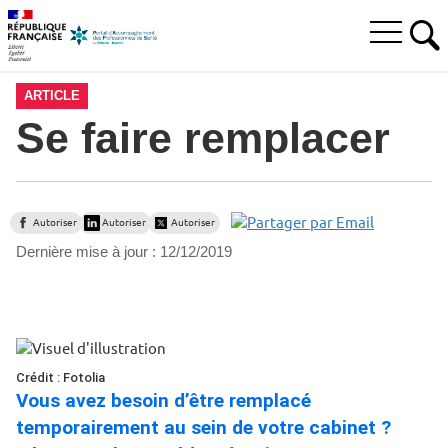
Aller
Aller
Aller
à
au
au
Ouvrir
la
menu
contenu
RE
le
recherche
principal,
menu
ARTICLE
principal
Se faire remplacer
Autoriser
Autoriser
Autoriser
Dernière mise à jour :
12/12/2019
Crédit : Fotolia
Vous avez besoin d’être remplacé
temporairement au sein de votre cabinet ?