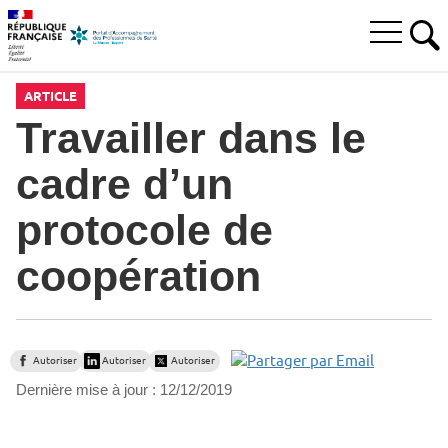
Aller
Aller
Aller
à
au
au
Ouvrir
la
menu
contenu
RE
le
recherche
principal,
menu
ARTICLE
principal
Travailler dans le
cadre d’un
protocole de
coopération
Autoriser
Autoriser
Autoriser
Dernière mise à jour :
12/12/2019