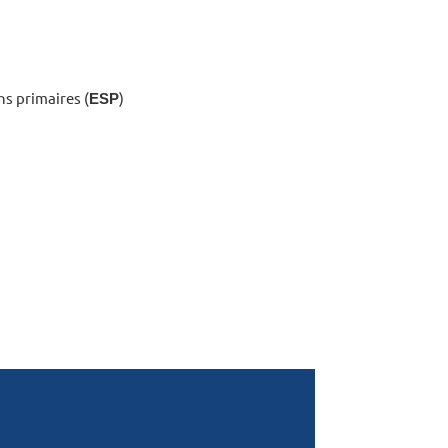
ns primaires (
ESP
)