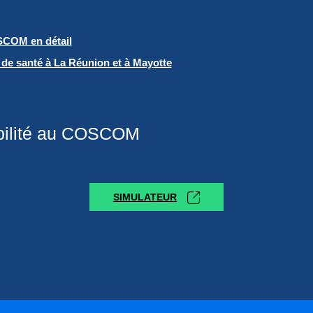
SCOM en détail
de santé à La Réunion et à Mayotte
ibilité au COSCOM
SIMULATEUR