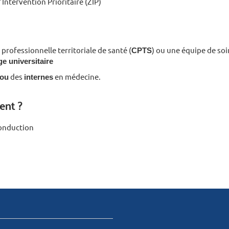
Intervention Prioritaire (ZIP)
ofessionnelle territoriale de santé (
CPTS
) ou une équipe de soi
ge universitaire
 ou
des
internes
en médecine.
ent ?
conduction