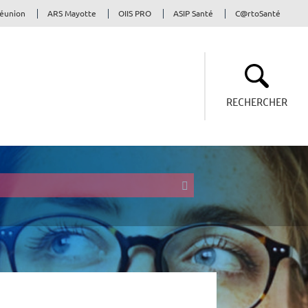
Réunion
ARS Mayotte
OIIS PRO
ASIP Santé
C@rtoSanté
RECHERCHER