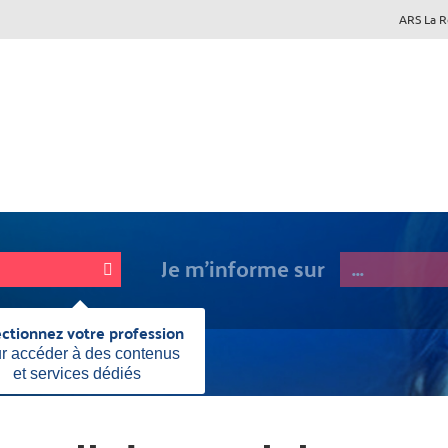
ARS La 
Je m'informe sur
ectionnez votre profession
Fermer
cette
r accéder à des contenus
information
et services dédiés