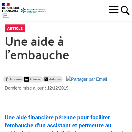
Aller
Aller
Aller
à
au
au
Ouvrir
la
menu
contenu
RE
le
recherche
principal,
menu
ARTICLE
principal
Une aide à
l’embauche
Autoriser
Autoriser
Autoriser
Dernière mise à jour :
12/12/2019
Une aide financière pérenne pour faciliter
l’embauche d’un assistant et permettre au