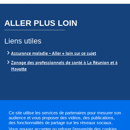
ALLER PLUS LOIN
Liens utiles
Assurance maladie – Aller + loin sur ce sujet
Zonage des professionnels de santé à La Réunion et à
Mayotte
Ce site utilise les services de partenaires pour mesurer son
audience et vous proposer des vidéos, des publications,
des fonctionnalités de partage sur les réseaux sociaux.
Mentions légales
Plan du site
Contact
Gestion des
Vous pouvez accepter ou refuser l’ensemble des cookies