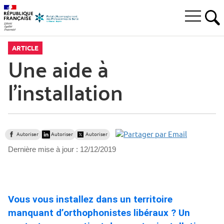
Aller
Aller
Aller
à
au
au
Ouvrir
la
menu
contenu
RE
le
recherche
principal,
menu
ARTICLE
principal
Une aide à
l’installation
Autoriser
Autoriser
Autoriser
Dernière mise à jour :
12/12/2019
Vous vous installez dans un territoire
manquant d’orthophonistes libéraux ? Un