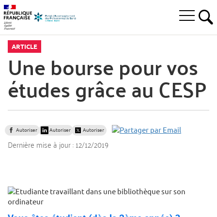
Aller
Aller
Aller
à
au
au
Ouvrir
la
menu
contenu
RE
le
recherche
principal,
menu
ARTICLE
principal
Une bourse pour vos
études grâce au CESP
Autoriser
Autoriser
Autoriser
Dernière mise à jour :
12/12/2019