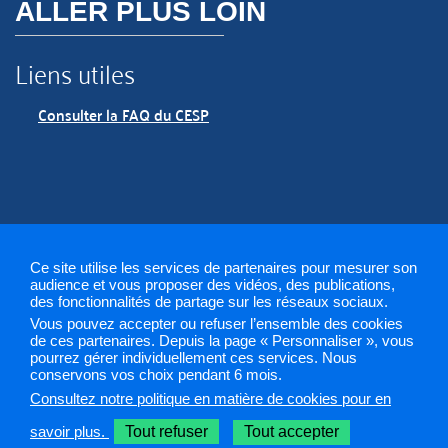
ALLER PLUS LOIN
Liens utiles
Consulter la FAQ du CESP
Ce site utilise les services de partenaires pour mesurer son
audience et vous proposer des vidéos, des publications,
des fonctionnalités de partage sur les réseaux sociaux.
Mentions légales
Plan du site
Contact
Gestion des
Vous pouvez accepter ou refuser l’ensemble des cookies
cookies
de ces partenaires. Depuis la page « Personnaliser », vous
pourrez gérer individuellement ces services. Nous
conservons vos choix pendant 6 mois.
ARS 2019
Consultez notre politique en matière de cookies pour en
Sélectionnez une région pour accéder à votre site PAPS
savoir plus.
Tout refuser
Tout accepter